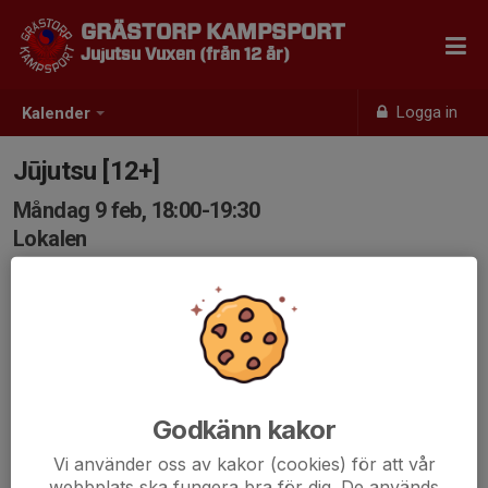
GRÄSTORP KAMPSPORT
Jujutsu Vuxen (från 12 år)
Logga in
Kalender
Jūjutsu [12+]
Måndag 9 feb, 18:00-19:30
Lokalen
Samling: 18:00
Godkänn kakor
Vi använder oss av kakor (cookies) för att vår
webbplats ska fungera bra för dig. De används