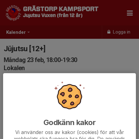
GRÄSTORP KAMPSPORT
Jujutsu Vuxen (från 12 år)
Logga in
Kalender
Jūjutsu [12+]
Måndag 23 feb, 18:00-19:30
Lokalen
Samling: 18:00
Godkänn kakor
Vi använder oss av kakor (cookies) för att vår
webbplats ska fungera bra för dig. De används