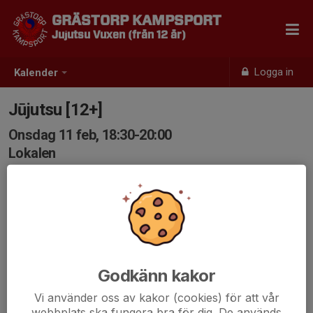
GRÄSTORP KAMPSPORT
Jujutsu Vuxen (från 12 år)
Logga in
Kalender
Jūjutsu [12+]
Onsdag 11 feb, 18:30-20:00
Lokalen
Samling: 18:30
Godkänn kakor
Vi använder oss av kakor (cookies) för att vår
webbplats ska fungera bra för dig. De används