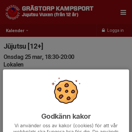
GRÄSTORP KAMPSPORT
Jujutsu Vuxen (från 12 år)
Logga in
Kalender
Jūjutsu [12+]
Onsdag 25 mar, 18:30-20:00
Lokalen
Samling: 18:30
Godkänn kakor
Vi använder oss av kakor (cookies) för att vår
webbplats ska fungera bra för dig. De används