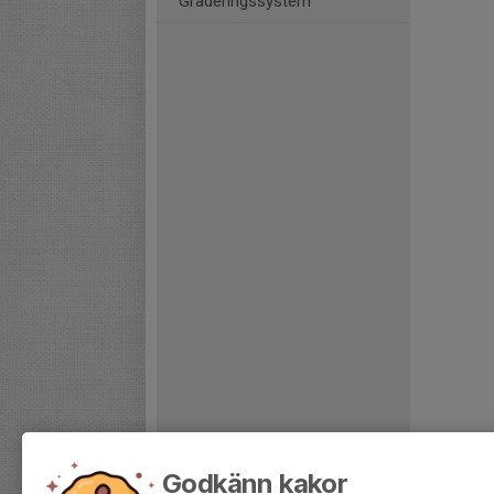
Graderingssystem
Godkänn kakor