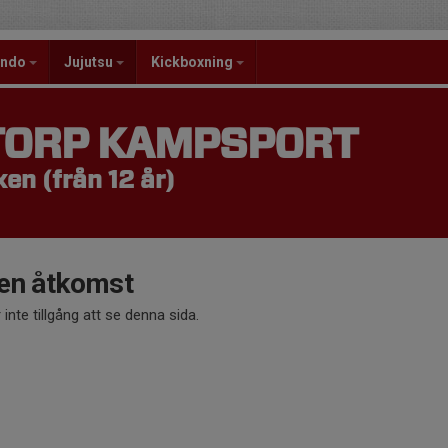
ondo
Jujutsu
Kickboxning
TORP KAMPSPORT
en (från 12 år)
en åtkomst
 inte tillgång att se denna sida.