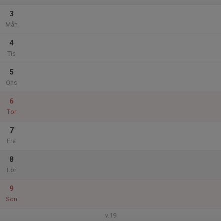
3
Mån
4
Tis
5
Ons
6
Tor
7
Fre
8
Lör
9
Sön
v.19