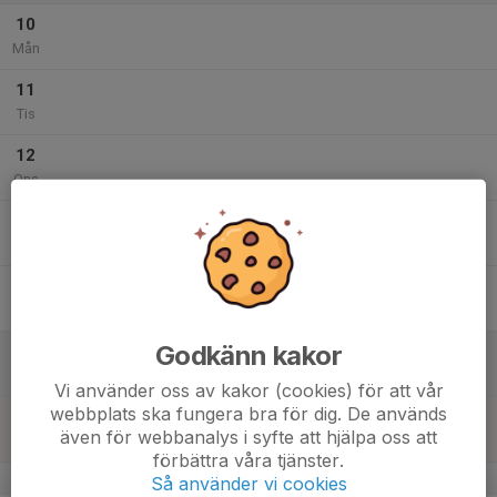
10
Mån
11
Tis
12
Ons
13
Tor
14
Fre
Godkänn kakor
15
Lör
Vi använder oss av kakor (cookies) för att vår
webbplats ska fungera bra för dig. De används
16
även för webbanalys i syfte att hjälpa oss att
Sön
förbättra våra tjänster.
v.20
Så använder vi cookies