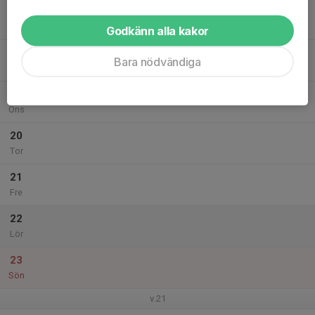
17
Mån
Godkänn alla kakor
18
Bara nödvändiga
Tis
19
Ons
20
Tor
21
Fre
22
Lör
23
Sön
v.21