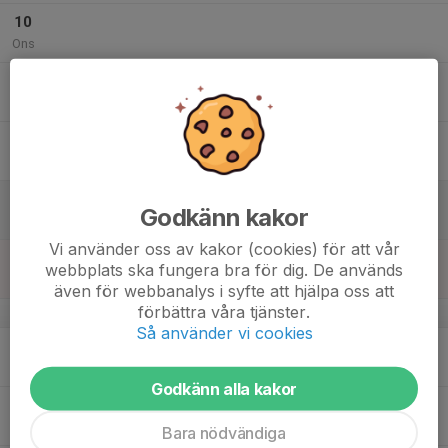
10
Ons
11
Tor
12
Fre
13
Godkänn kakor
Lör
Vi använder oss av kakor (cookies) för att vår
14
webbplats ska fungera bra för dig. De används
Sön
även för webbanalys i syfte att hjälpa oss att
förbättra våra tjänster.
v.7
Så använder vi cookies
15
Mån
Godkänn alla kakor
16
Tis
Bara nödvändiga