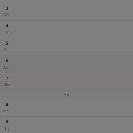
3
Ons
4
Tor
5
Fre
6
Lör
7
Sön
v.6
8
Mån
9
Tis