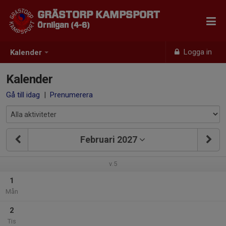
GRÄSTORP KAMPSPORT
Örnligan (4-6)
Logga in
Kalender
Kalender
Gå till idag
|
Prenumerera
Februari 2027
v.5
1
Mån
2
Tis