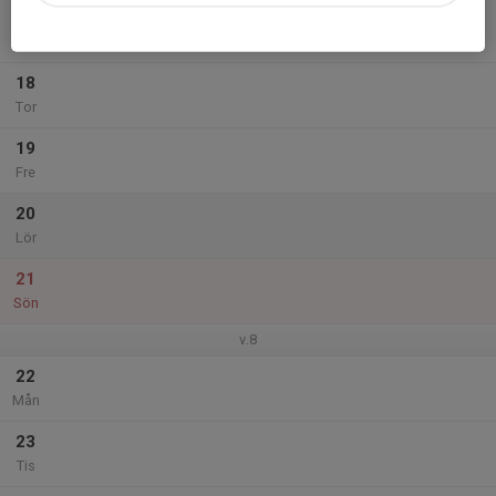
17
Ons
18
Tor
19
Fre
20
Lör
21
Sön
v.8
22
Mån
23
Tis