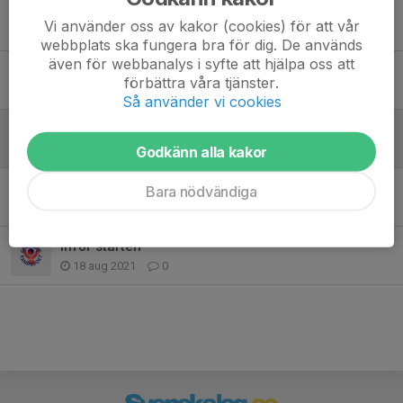
Tidigare nyheter
Vi använder oss av kakor (cookies) för att vår
webbplats ska fungera bra för dig. De används
även för webbanalys i syfte att hjälpa oss att
Terminen start örnligan
förbättra våra tjänster.
21 aug 2023
0
Så använder vi cookies
Terminsstart Örnligan 2023
15 jan 2023
0
Godkänn alla kakor
Terminsavslutning
Bara nödvändiga
7 nov 2021
0
Inför starten
18 aug 2021
0