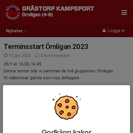
GRÄSTORP KAMPSPORT
Örnligan (4-6)
Logga in
Nyheter
Terminsstart Örnligan 2023
15 jan 2023
0 kommentarer
29/1 kl. 16.00-16.45
Denna termin slår vi samman de två grupperna i Örnligan.
Vi välkomnar gamla som nya deltagare
Mvh
Tränarna
Dela nyhet
Godkänn kakor