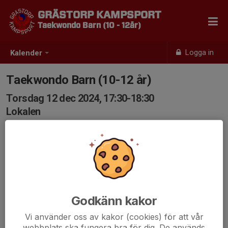
GRÄSTORP KAMPSPORT
Taekwondo Barn (10 - 12år)
Logga in
Kalender
Taekwondo Barn (10-12 år)
Torsdag 12 dec 2024, 17:30-18:30
Lokalen
Samling: 17:30
Godkänn kakor
Vi använder oss av kakor (cookies) för att vår
webbplats ska fungera bra för dig. De används