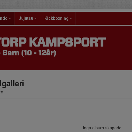
ondo
Jujutsu
Kickboxning
TORP KAMPSPORT
Barn (10 - 12år)
dgalleri
um
Inga album skapade