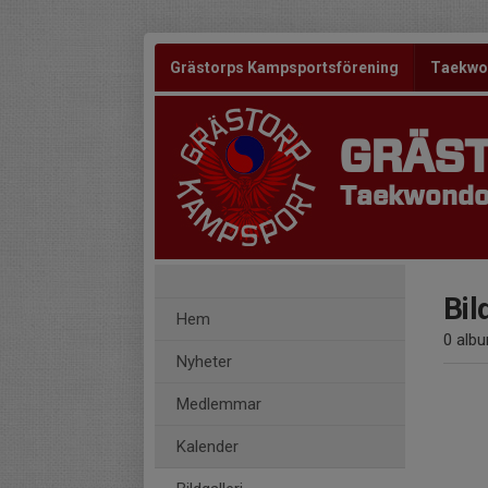
Grästorps Kampsportsförening
Taekw
GRÄS
Taekwondo 
Bil
Hem
0 alb
Nyheter
Medlemmar
Kalender