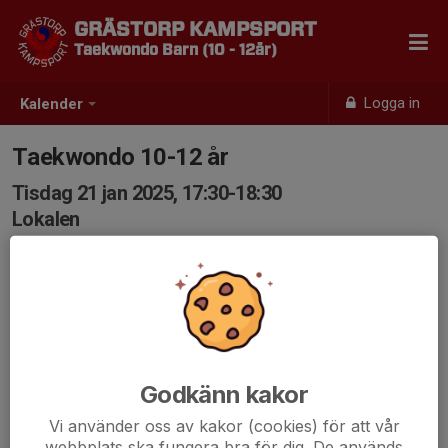
GRÄSTORP KAMPSPORT
Taekwondo Barn (10 - 12år)
Logga in
Kalender
Taekwondo 10-12 år
Tisdag 21 jan 2025, 17:30-18:30
Lokalen
Samling: 17:30
Godkänn kakor
Vi använder oss av kakor (cookies) för att vår
webbplats ska fungera bra för dig. De används