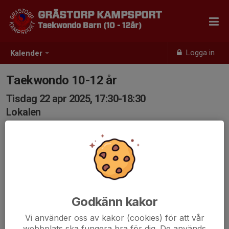
GRÄSTORP KAMPSPORT
Taekwondo Barn (10 - 12år)
Logga in
Kalender
Taekwondo 10-12 år
Tisdag 22 apr 2025, 17:30-18:30
Lokalen
Samling: 17:30
Godkänn kakor
Vi använder oss av kakor (cookies) för att vår
webbplats ska fungera bra för dig. De används