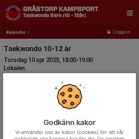
GRÄSTORP KAMPSPORT
Taekwondo Barn (10 - 12år)
Logga in
Kalender
Taekwondo 10-12 år
Torsdag 10 apr 2025, 18:00-19:00
Lokalen
Samling: 18:00
Godkänn kakor
Vi använder oss av kakor (cookies) för att vår
webbplats ska fungera bra för dig. De används