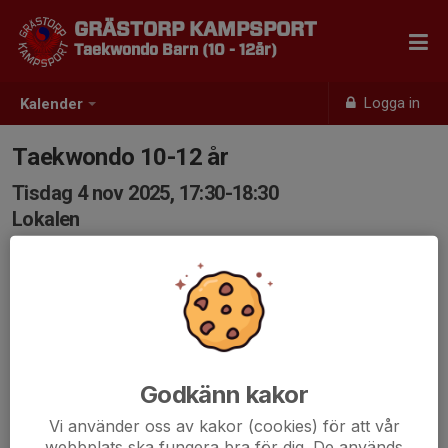
GRÄSTORP KAMPSPORT
Taekwondo Barn (10 - 12år)
Logga in
Kalender
Taekwondo 10-12 år
Tisdag 4 nov 2025, 17:30-18:30
Lokalen
Samling: 17:30
Godkänn kakor
Vi använder oss av kakor (cookies) för att vår
webbplats ska fungera bra för dig. De används