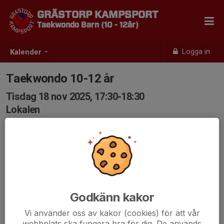
GRÄSTORP KAMPSPORT
Taekwondo Barn (10 - 12år)
Logga in
Kalender
Taekwondo 10-12 år
Tisdag 18 nov 2025, 17:30-18:30
Lokalen
Samling: 17:30
Godkänn kakor
Vi använder oss av kakor (cookies) för att vår
webbplats ska fungera bra för dig. De används