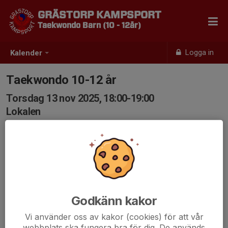
GRÄSTORP KAMPSPORT
Taekwondo Barn (10 - 12år)
Logga in
Kalender
Taekwondo 10-12 år
Torsdag 13 nov 2025, 18:00-19:00
Lokalen
Samling: 18:00
Godkänn kakor
Vi använder oss av kakor (cookies) för att vår
webbplats ska fungera bra för dig. De används