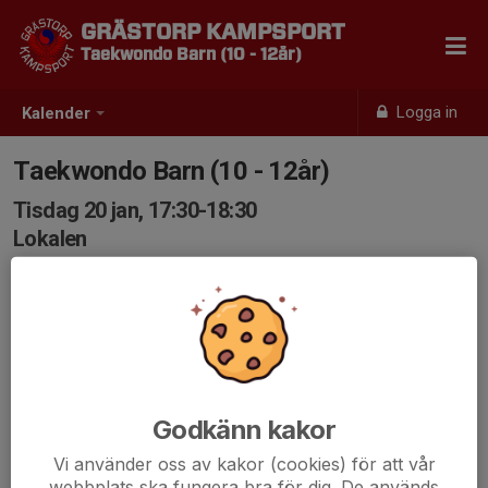
GRÄSTORP KAMPSPORT
Taekwondo Barn (10 - 12år)
Logga in
Kalender
Taekwondo Barn (10 - 12år)
Tisdag 20 jan, 17:30-18:30
Lokalen
Samling: 17:30
Godkänn kakor
Vi använder oss av kakor (cookies) för att vår
webbplats ska fungera bra för dig. De används