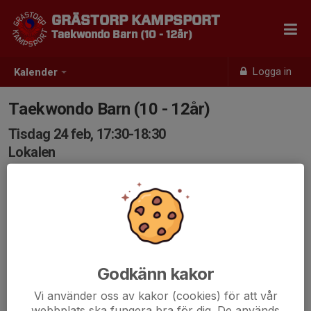
GRÄSTORP KAMPSPORT
Taekwondo Barn (10 - 12år)
Logga in
Kalender
Taekwondo Barn (10 - 12år)
Tisdag 24 feb, 17:30-18:30
Lokalen
Samling: 17:30
Godkänn kakor
Vi använder oss av kakor (cookies) för att vår
webbplats ska fungera bra för dig. De används