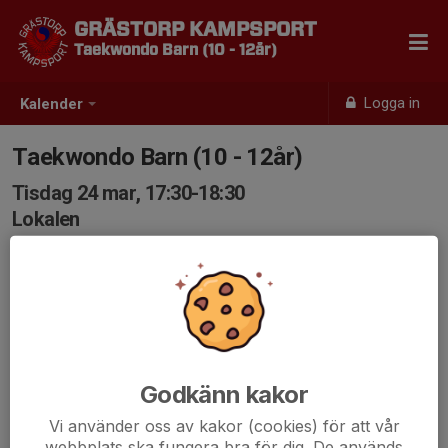
GRÄSTORP KAMPSPORT
Taekwondo Barn (10 - 12år)
Logga in
Kalender
Taekwondo Barn (10 - 12år)
Tisdag 24 mar, 17:30-18:30
Lokalen
Samling: 17:30
Godkänn kakor
Vi använder oss av kakor (cookies) för att vår
webbplats ska fungera bra för dig. De används