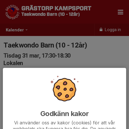
GRÄSTORP KAMPSPORT
Taekwondo Barn (10 - 12år)
Logga in
Kalender
Taekwondo Barn (10 - 12år)
Tisdag 31 mar, 17:30-18:30
Lokalen
Samling: 17:30
Godkänn kakor
Vi använder oss av kakor (cookies) för att vår
webbplats ska fungera bra för dig. De används