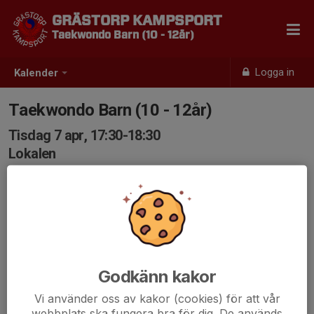
GRÄSTORP KAMPSPORT
Taekwondo Barn (10 - 12år)
Logga in
Kalender
Taekwondo Barn (10 - 12år)
Tisdag 7 apr, 17:30-18:30
Lokalen
Samling: 17:30
Godkänn kakor
Vi använder oss av kakor (cookies) för att vår
webbplats ska fungera bra för dig. De används