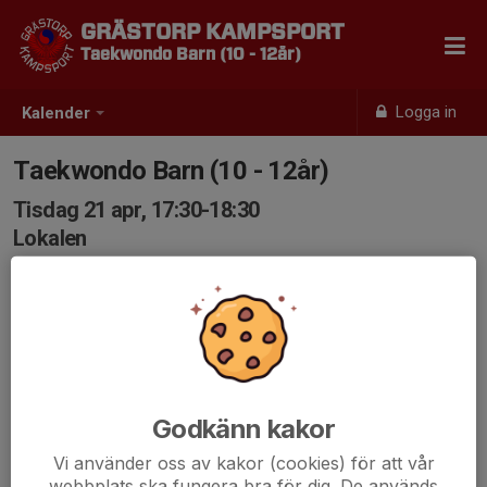
GRÄSTORP KAMPSPORT
Taekwondo Barn (10 - 12år)
Logga in
Kalender
Taekwondo Barn (10 - 12år)
Tisdag 21 apr, 17:30-18:30
Lokalen
Samling: 17:30
Godkänn kakor
Vi använder oss av kakor (cookies) för att vår
webbplats ska fungera bra för dig. De används