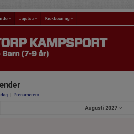
ondo
Jujutsu
Kickboxning
TORP KAMPSPORT
Barn (7-9 år)
ender
 idag
|
Prenumerera
Augusti 2027