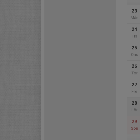
23
Mån
24
Tis
25
Ons
26
Tor
27
Fre
28
Lör
29
Sön