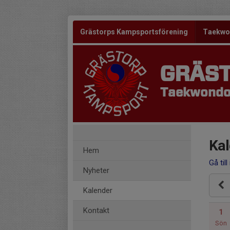
Grästorps Kampsportsförening
Taekw
GRÄS
Taekwondo 
Kal
Hem
Gå till
Nyheter
Kalender
Kontakt
1
Sön