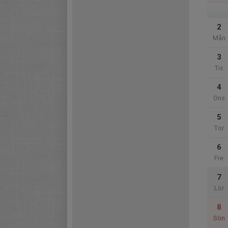
2
Mån
3
Tis
4
Ons
5
Tor
6
Fre
7
Lör
8
Sön