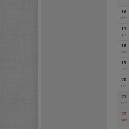
16
Mån
17
Tis
18
Ons
19
Tor
20
Fre
21
Lör
22
Sön