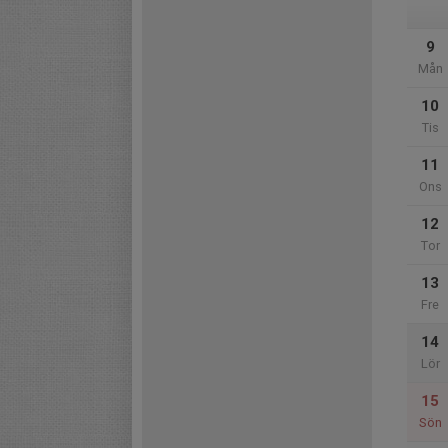
9
Mån
10
Tis
11
Ons
12
Tor
13
Fre
14
Lör
15
Sön