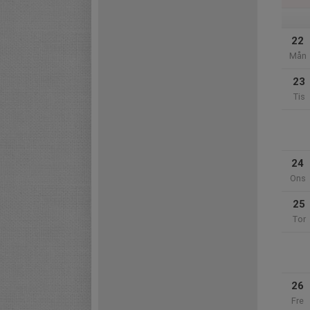
22
Mån
23
Tis
24
Ons
25
Tor
26
Fre