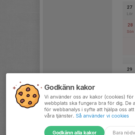
27
Lör
28
Sön
29
Mån
Godkänn kakor
30
Tis
Vi använder oss av kakor (cookies) för 
webbplats ska fungera bra för dig. De
för webbanalys i syfte att hjälpa oss att
våra tjänster.
Så använder vi cookies
Godkänn alla kakor
Bara nöd