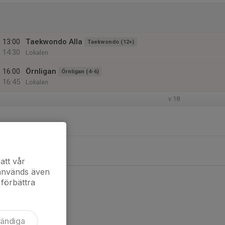
13:00
Taekwondo Alla
Taekwondo (12+)
14:30
Lokalen
16:00
Örnligan
Örnligan (4-6)
16:45
Lokalen
v.18
att vår
 används även
 förbättra
vändiga