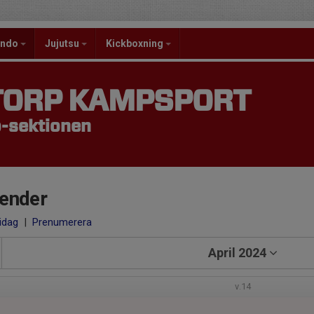
ondo
Jujutsu
Kickboxning
TORP KAMPSPORT
-sektionen
ender
 idag
|
Prenumerera
April 2024
v.14