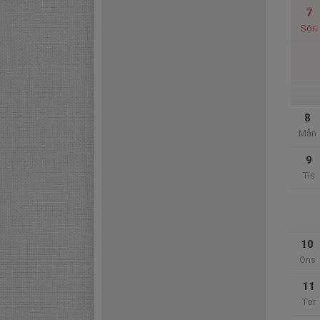
7
Sön
8
Mån
9
Tis
10
Ons
11
Tor