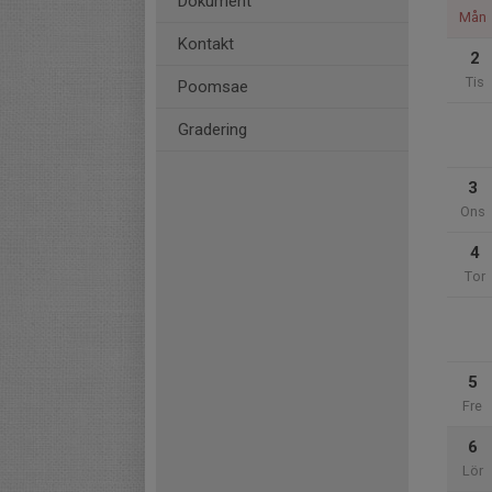
Dokument
Mån
Kontakt
2
Tis
Poomsae
Gradering
3
Ons
4
Tor
5
Fre
6
Lör