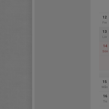
12
Fre
13
Lör
14
Sön
15
Mån
16
Tis