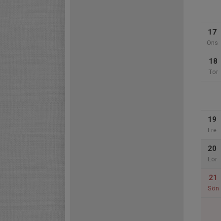
17
Ons
18
Tor
19
Fre
20
Lör
21
Sön