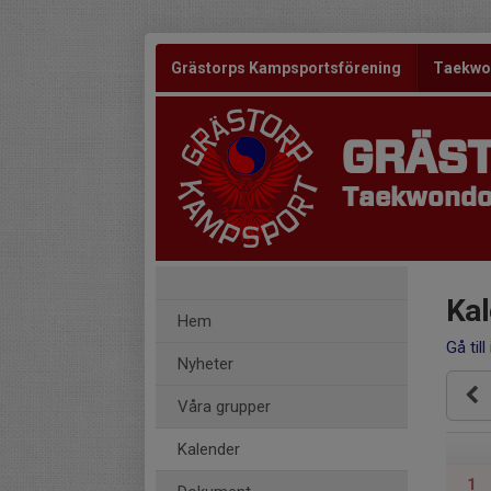
Grästorps Kampsportsförening
Taekw
GRÄS
Taekwondo
Kal
Hem
Gå till
Nyheter
Våra grupper
Kalender
1