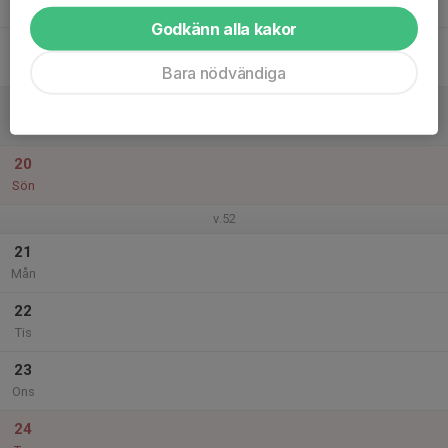
Tor
Godkänn alla kakor
18
Fre
Bara nödvändiga
19
Lör
20
Sön
v.52
21
Mån
22
Tis
23
Ons
24