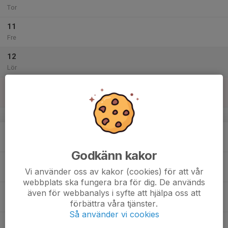
Tor
11
Fre
12
Lör
13
Sön
v.51
14
Mån
Godkänn kakor
15
Vi använder oss av kakor (cookies) för att vår
Tis
webbplats ska fungera bra för dig. De används
16
även för webbanalys i syfte att hjälpa oss att
förbättra våra tjänster.
Ons
Så använder vi cookies
17