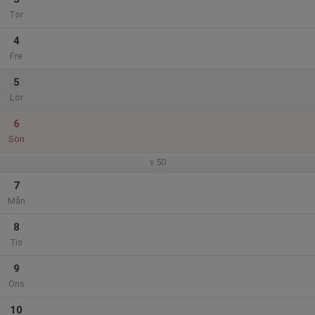
Tor
4
Fre
5
Lör
6
Sön
v.50
7
Mån
8
Tis
9
Ons
10