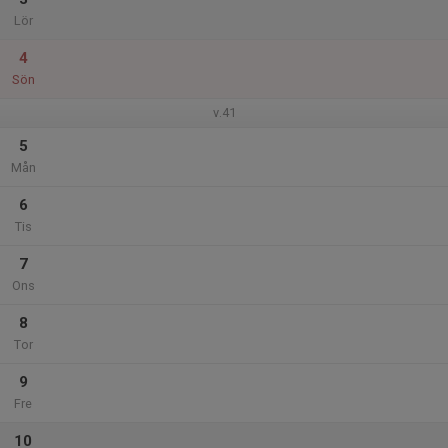
Lör
4
Sön
v.41
5
Mån
6
Tis
7
Ons
8
Tor
9
Fre
10