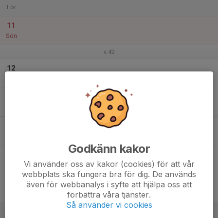
Lör
11
Sön
v.42
12
Mån
13
Tis
14
Ons
Godkänn kakor
15
Vi använder oss av kakor (cookies) för att vår
Tor
webbplats ska fungera bra för dig. De används
16
även för webbanalys i syfte att hjälpa oss att
förbättra våra tjänster.
Fre
Så använder vi cookies
17