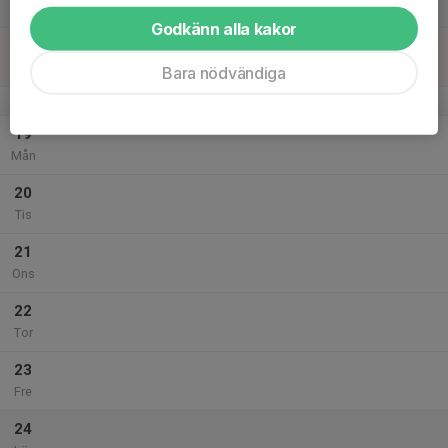
Lör
Godkänn alla kakor
18
Sön
Bara nödvändiga
v.43
19
Mån
20
Tis
21
Ons
22
Tor
23
Fre
24