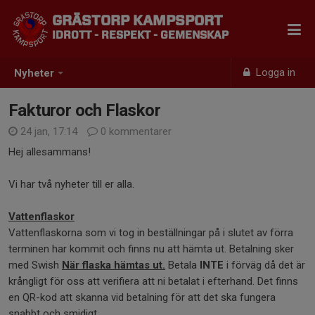
GRÄSTORP KAMPSPORT
IDROTT - RESPEKT - GEMENSKAP
Logga in
Nyheter
Fakturor och Flaskor
24 jan, 17:14
0 kommentarer
Hej allesammans!
Vi har två nyheter till er alla.
Vattenflaskor
Vattenflaskorna som vi tog in beställningar på i slutet av förra
terminen har kommit och finns nu att hämta ut. Betalning sker
med Swish
När flaska hämtas ut.
Betala
INTE
i förväg då det är
krångligt för oss att verifiera att ni betalat i efterhand. Det finns
en QR-kod att skanna vid betalning för att det ska fungera
snabbt och smidigt.