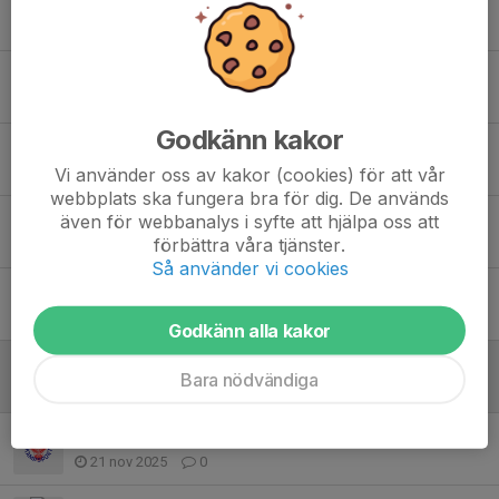
Tidigare nyheter
Terminsstart 24 Augusti
4 aug, 18:00
0
Godkänn kakor
Träning 14 maj enligt schema
9 maj, 17:34
0
Vi använder oss av kakor (cookies) för att vår
webbplats ska fungera bra för dig. De används
Fightweek 🥊🔥
även för webbanalys i syfte att hjälpa oss att
förbättra våra tjänster.
20 apr, 20:21
0
Så använder vi cookies
Välkommen på årsmöte
27 feb, 15:36
0
Godkänn alla kakor
Fakturor och Flaskor
Bara nödvändiga
24 jan, 17:14
0
Gradering Taekwondo 14 december
21 nov 2025
0