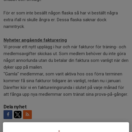
För er som inte besällt någon flaska så har vi beställt några
extra ifall ni skulle ångra er. Dessa flaska saknar dock
namntryck.
Nyheter angående fakturering
Vi provar ett nytt upplägg i hur och när fakturor för träning- och
medlemsavgifter skickas ut. Som medlem behöver du inte göra
något annorlunda utan du betalar din faktura som vanligt när den
dyker upp på mailen.
"Gamla" medlemmar, som varit aktiva hos oss förra terminen
kommer få sina fakturor tidigare än vanligt, redan nu i januari.
Därefter kör vi en faktureringsrunda i slutet på varje månad för
att fånga upp nya medlemmar som tränat sina prova-på-gånger.
Dela nyhet