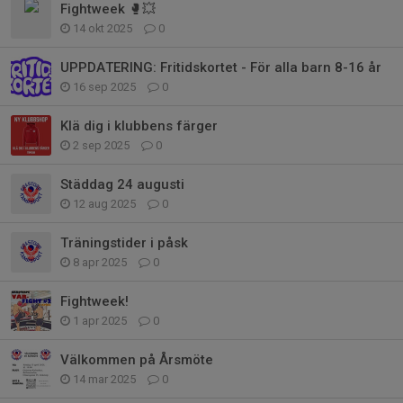
Fightweek 🥊💥
14 okt 2025
0
UPPDATERING: Fritidskortet - För alla barn 8-16 år
16 sep 2025
0
Klä dig i klubbens färger
2 sep 2025
0
Städdag 24 augusti
12 aug 2025
0
Träningstider i påsk
8 apr 2025
0
Fightweek!
1 apr 2025
0
Välkommen på Årsmöte
14 mar 2025
0