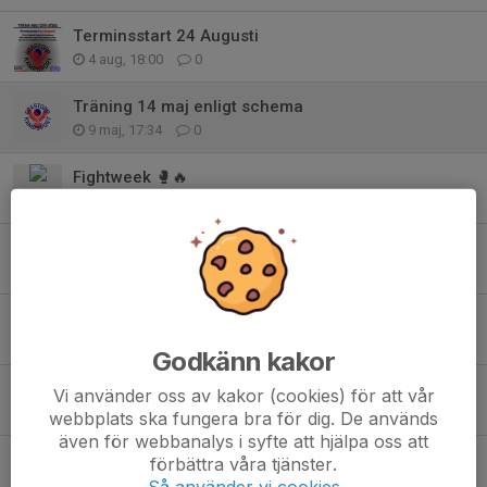
Terminsstart 24 Augusti
4 aug, 18:00
0
Träning 14 maj enligt schema
9 maj, 17:34
0
Fightweek 🥊🔥
20 apr, 20:21
0
Välkommen på årsmöte
27 feb, 15:36
0
Fakturor och Flaskor
24 jan, 17:14
0
Godkänn kakor
Gradering Taekwondo 14 december
Vi använder oss av kakor (cookies) för att vår
21 nov 2025
0
webbplats ska fungera bra för dig. De används
även för webbanalys i syfte att hjälpa oss att
Fightweek 🥊💥
förbättra våra tjänster.
14 okt 2025
0
Så använder vi cookies