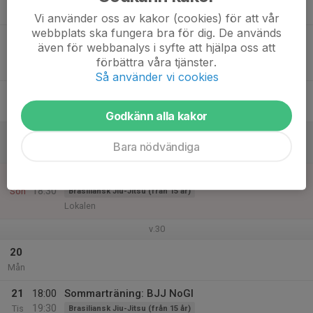
Ons
Vi använder oss av kakor (cookies) för att vår
webbplats ska fungera bra för dig. De används
16
18:00
Sommarträning: BJJ NoGI
även för webbanalys i syfte att hjälpa oss att
19:30
Tor
Brasiliansk Jiu-Jitsu (från 15 år)
förbättra våra tjänster.
Lokalen
Så använder vi cookies
17
Fre
Godkänn alla kakor
18
Bara nödvändiga
Lör
19
17:00
Sommartäning: BJJ NoGI
18:30
Sön
Brasiliansk Jiu-Jitsu (från 15 år)
Lokalen
v.30
20
Mån
21
18:00
Sommarträning: BJJ NoGI
19:30
Tis
Brasiliansk Jiu-Jitsu (från 15 år)