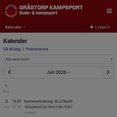
GRÄSTORP KAMPSPORT
Budo- & Kampsport
Logga in
Kalender
Kalender
Gå till idag
|
Prenumerera
Juli 2026
1
Ons
2
18:00
Sommarträning: BJJ NoGI
19:30
Tor
Brasiliansk Jiu-Jitsu (från 15 år)
Lokalen