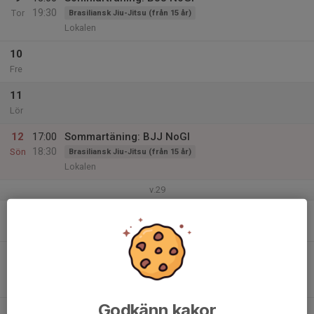
19:30
Tor
Brasiliansk Jiu-Jitsu (från 15 år)
Lokalen
10
Fre
11
Lör
12
17:00
Sommartäning: BJJ NoGI
18:30
Sön
Brasiliansk Jiu-Jitsu (från 15 år)
Lokalen
v.29
13
Mån
14
18:00
Sommarträning: BJJ NoGI
19:30
Tis
Brasiliansk Jiu-Jitsu (från 15 år)
Lokalen
Godkänn kakor
15