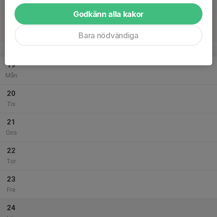
Lör
Godkänn alla kakor
18
Sön
Bara nödvändiga
v.43
19
Mån
20
Tis
21
Ons
22
Tor
23
Fre
24