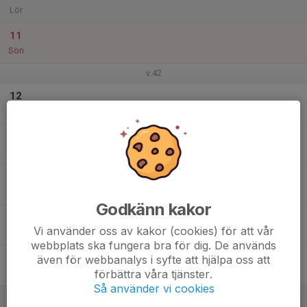
Lör
11
Sön
v.42
12
Mån
13
Tis
14
Ons
Godkänn kakor
15
Vi använder oss av kakor (cookies) för att vår
Tor
webbplats ska fungera bra för dig. De används
16
även för webbanalys i syfte att hjälpa oss att
förbättra våra tjänster.
Fre
Så använder vi cookies
17