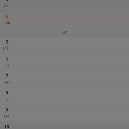
Lör
4
Sön
v.41
5
Mån
6
Tis
7
Ons
8
Tor
9
Fre
10