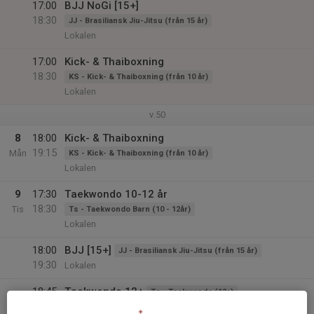
17:00
BJJ NoGi [15+]
18:30
JJ - Brasiliansk Jiu-Jitsu (från 15 år)
Lokalen
17:00
Kick- & Thaiboxning
18:30
KS - Kick- & Thaiboxning (från 10 år)
Lokalen
v.50
8
18:00
Kick- & Thaiboxning
19:15
Mån
KS - Kick- & Thaiboxning (från 10 år)
Lokalen
9
17:30
Taekwondo 10-12 år
18:30
Tis
Ts - Taekwondo Barn (10 - 12år)
Lokalen
18:00
BJJ [15+]
JJ - Brasiliansk Jiu-Jitsu (från 15 år)
19:30
Lokalen
18:45
Taekwondo 12+
Ts - Taekwondo (12+)
20:00
Lokalen