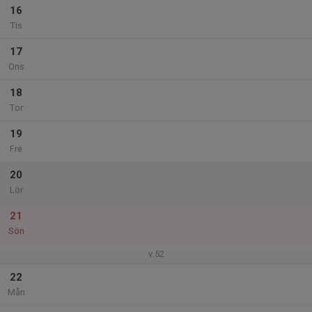
16
Tis
17
Ons
18
Tor
19
Fre
20
Lör
21
Sön
v.52
22
Mån