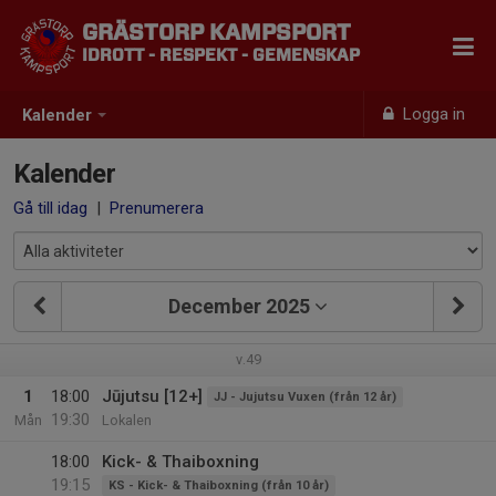
GRÄSTORP KAMPSPORT
IDROTT - RESPEKT - GEMENSKAP
Logga in
Kalender
Kalender
Gå till idag
|
Prenumerera
December 2025
v.49
1
18:00
Jūjutsu [12+]
JJ - Jujutsu Vuxen (från 12 år)
19:30
Mån
Lokalen
18:00
Kick- & Thaiboxning
19:15
KS - Kick- & Thaiboxning (från 10 år)