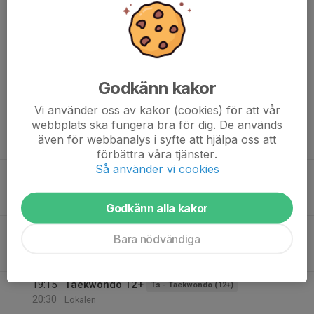
10
17:30
Jūjutsu Barn [7-11 år]
18:30
Ons
JJ - Jujutsu Barn (7-11 år)
lokalen
18:00
Kick- & Thaiboxning
Godkänn kakor
19:15
KS - Kick- & Thaiboxning (från 10 år)
Lokalen
Vi använder oss av kakor (cookies) för att vår
webbplats ska fungera bra för dig. De används
18:30
Jūjutsu [12+]
JJ - Jujutsu Vuxen (från 12 år)
även för webbanalys i syfte att hjälpa oss att
20:00
Lokalen
förbättra våra tjänster.
Så använder vi cookies
11
17:00
Taekwondo 7-9 år
17:50
Tor
Ts - Taekwondo Barn (7-9 år)
Lokalen
Godkänn alla kakor
18:00
Taekwondo 10-12 år
Bara nödvändiga
19:00
Ts - Taekwondo Barn (10 - 12år)
Lokalen
19:15
Taekwondo 12+
Ts - Taekwondo (12+)
20:30
Lokalen