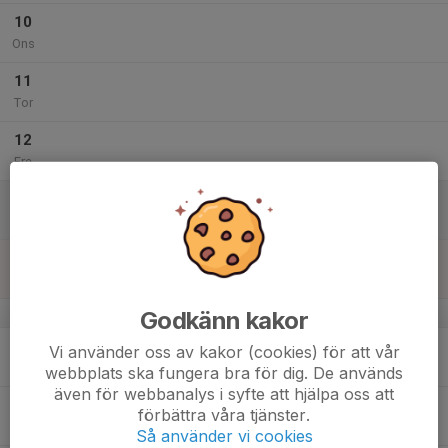
10
Ons
11
Tor
12
Fre
13
Lör
14
Sön
v.11
Godkänn kakor
15
Vi använder oss av kakor (cookies) för att vår
Mån
webbplats ska fungera bra för dig. De används
även för webbanalys i syfte att hjälpa oss att
16
förbättra våra tjänster.
Tis
Så använder vi cookies