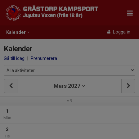
GRÄSTORP KAMPSPORT
Jujutsu Vuxen (från 12 år)
Logga in
Kalender
Kalender
Gå till idag
|
Prenumerera
Mars 2027
v.9
1
Mån
2
Tis