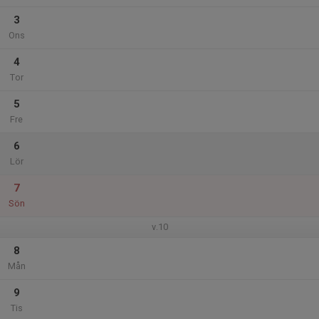
3
Ons
4
Tor
5
Fre
6
Lör
7
Sön
v.10
8
Mån
9
Tis