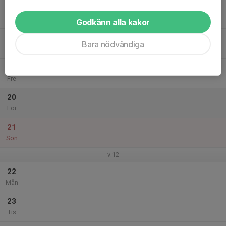
17
Ons
Godkänn alla kakor
18
Bara nödvändiga
Tor
19
Fre
20
Lör
21
Sön
v.12
22
Mån
23
Tis