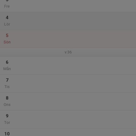
Fre
4
Lör
5
Sön
v.36
6
Mån
7
Tis
8
Ons
9
Tor
10