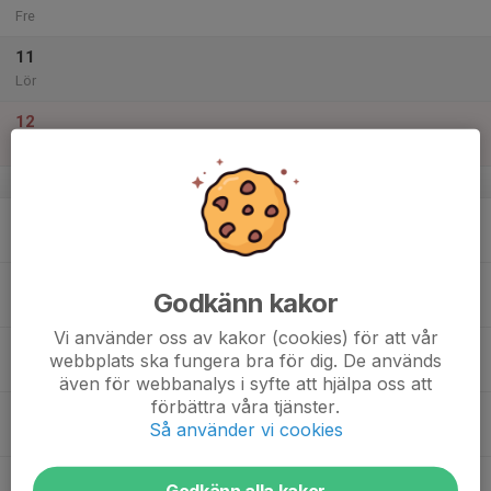
Fre
11
Lör
12
Sön
v.37
13
Mån
14
Godkänn kakor
Tis
Vi använder oss av kakor (cookies) för att vår
15
webbplats ska fungera bra för dig. De används
Ons
även för webbanalys i syfte att hjälpa oss att
förbättra våra tjänster.
16
Så använder vi cookies
Tor
17
Godkänn alla kakor