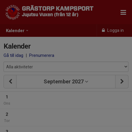
GRÄSTORP KAMPSPORT
Jujutsu Vuxen (från 12 år)
Logga in
Kalender
Kalender
Gå till idag
|
Prenumerera
September 2027
1
Ons
2
Tor
3