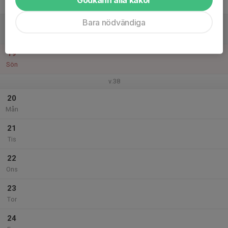
Fre
Bara nödvändiga
18
Lör
19
Sön
v.38
20
Mån
21
Tis
22
Ons
23
Tor
24