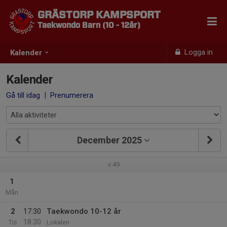
GRÄSTORP KAMPSPORT
Taekwondo Barn (10 - 12år)
Logga in
Kalender
Kalender
Gå till idag
|
Prenumerera
December 2025
v.49
1
Mån
2
17:30
Taekwondo 10-12 år
18:30
Tis
Lokalen