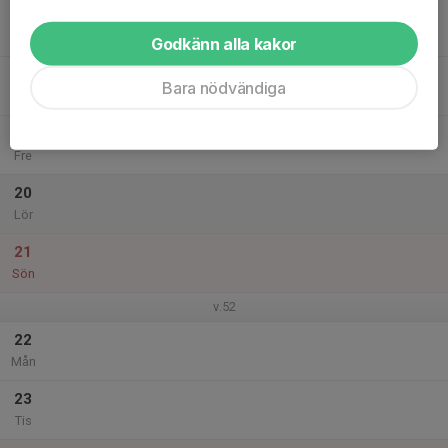
17
Ons
Godkänn alla kakor
18
Bara nödvändiga
Tor
19
Fre
20
Lör
21
Sön
v.52
22
Mån
23
Tis