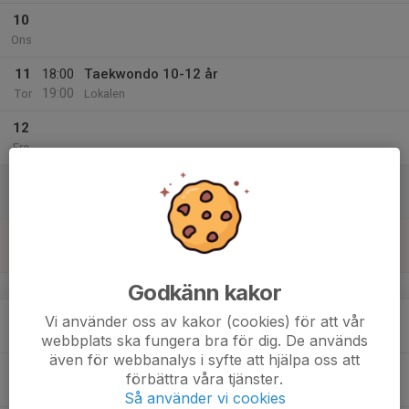
10
Ons
11
18:00
Taekwondo 10-12 år
19:00
Tor
Lokalen
12
Fre
13
Lör
14
Sön
v.51
Godkänn kakor
15
Vi använder oss av kakor (cookies) för att vår
Mån
webbplats ska fungera bra för dig. De används
även för webbanalys i syfte att hjälpa oss att
16
förbättra våra tjänster.
Tis
Så använder vi cookies