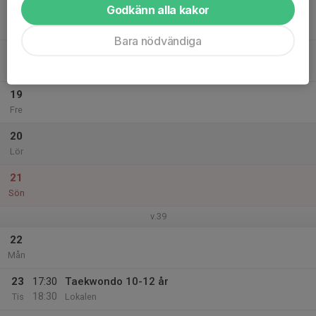
Godkänn alla kakor
17
Ons
Bara nödvändiga
18
18:00
Taekwondo 10-12 år
19:00
Tor
Lokalen
19
Fre
20
Lör
21
Sön
v.39
22
Mån
23
17:30
Taekwondo 10-12 år
18:30
Tis
Lokalen