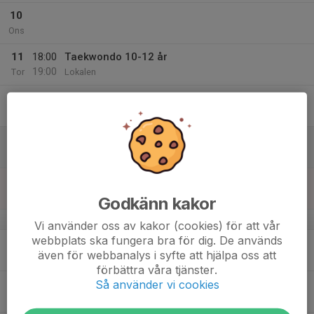
10
Ons
11
18:00
Taekwondo 10-12 år
19:00
Tor
Lokalen
12
Fre
13
Lör
14
Sön
Godkänn kakor
v.38
Vi använder oss av kakor (cookies) för att vår
webbplats ska fungera bra för dig. De används
15
även för webbanalys i syfte att hjälpa oss att
Mån
förbättra våra tjänster.
Så använder vi cookies
16
17:30
Taekwondo 10-12 år
18:30
Tis
Lokalen