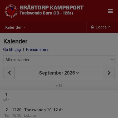
GRÄSTORP KAMPSPORT
Taekwondo Barn (10 - 12år)
Logga in
Kalender
Kalender
Gå till idag
|
Prenumerera
September 2025
v.36
1
Mån
2
17:30
Taekwondo 10-12 år
18:30
Tis
Lokalen