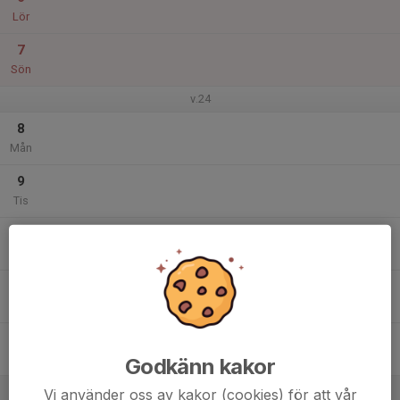
Lör
7
Sön
v.24
8
Mån
9
Tis
10
Ons
11
Tor
12
Fre
Godkänn kakor
13
Vi använder oss av kakor (cookies) för att vår