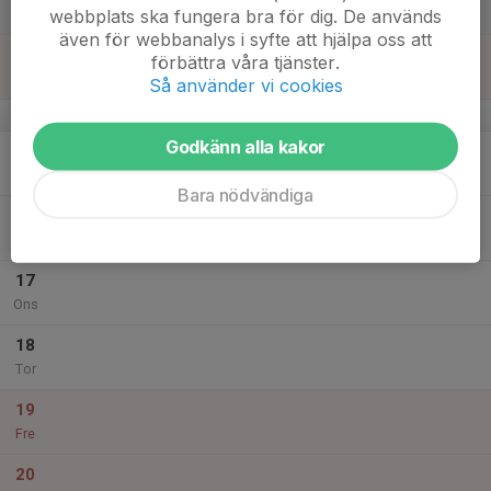
webbplats ska fungera bra för dig. De används
Lör
även för webbanalys i syfte att hjälpa oss att
14
förbättra våra tjänster.
Sön
Så använder vi cookies
v.25
Godkänn alla kakor
15
Mån
Bara nödvändiga
16
Tis
17
Ons
18
Tor
19
Fre
20