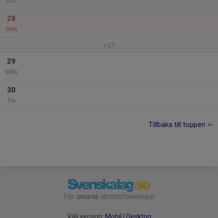
Lör
28
Sön
v.27
29
Mån
30
Tis
Tillbaka till toppen
För
smarta
idrottsföreningar
Välj version:
Mobil
|
Desktop