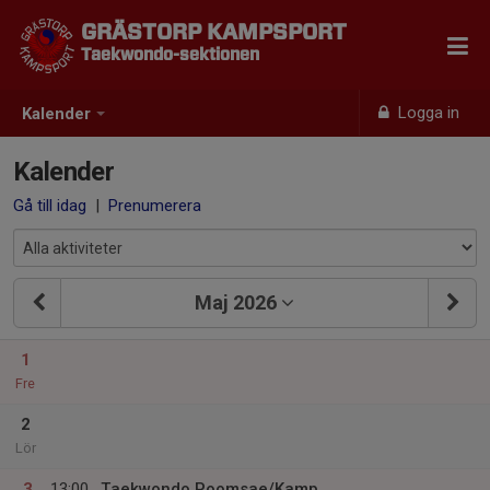
GRÄSTORP KAMPSPORT
Taekwondo-sektionen
Logga in
Kalender
Kalender
Gå till idag
|
Prenumerera
Maj 2026
1
Fre
2
Lör
3
13:00
Taekwondo Poomsae/Kamp