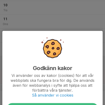
10
Tis
11
Ons
12
Tor
13
Fre
14
Lör
Godkänn kakor
15
Vi använder oss av kakor (cookies) för att vår
Sön
webbplats ska fungera bra för dig. De används
även för webbanalys i syfte att hjälpa oss att
v.47
förbättra våra tjänster.
Så använder vi cookies
16
Mån