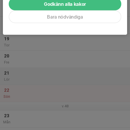
Godkänn alla kakor
17
Tis
Bara nödvändiga
18
Ons
19
Tor
20
Fre
21
Lör
22
Sön
v.48
23
Mån