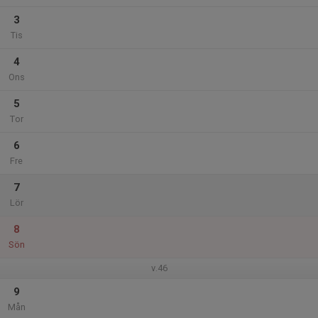
3
Tis
4
Ons
5
Tor
6
Fre
7
Lör
8
Sön
v.46
9
Mån