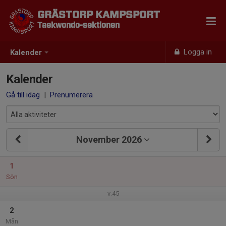
GRÄSTORP KAMPSPORT
Taekwondo-sektionen
Logga in
Kalender
Kalender
Gå till idag
|
Prenumerera
November 2026
1
Sön
v.45
2
Mån