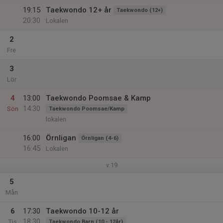
19:15
Taekwondo 12+ år
Taekwondo (12+)
20:30
Lokalen
2
Fre
3
Lör
4
13:00
Taekwondo Poomsae & Kamp
14:30
Sön
Taekwondo Poomsae/Kamp
lokalen
16:00
Örnligan
Örnligan (4-6)
16:45
Lokalen
v.19
5
Mån
6
17:30
Taekwondo 10-12 år
18:30
Tis
Taekwondo Barn (10 - 12år)