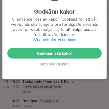
15
17:00
Taekwondo 7-9 år
Taekwondo Barn (7-9 år)
17:50
Godkänn kakor
Tor
Lokalen
Vi använder oss av kakor (cookies) för att vår
18:00
Taekwondo 10-12 år
webbplats ska fungera bra för dig. De används
19:00
Taekwondo Barn (10 - 12år)
även för webbanalys i syfte att hjälpa oss att
Lokalen
förbättra våra tjänster.
19:15
Taekwondo 12+ år
Taekwondo (12+)
Så använder vi cookies
20:30
Lokalen
16
Godkänn alla kakor
Fre
Bara nödvändiga
17
Lör
18
13:00
Taekwondo Poomsae & Kamp
14:30
Sön
Taekwondo Poomsae/Kamp
lokalen
16:00
Örnligan
Örnligan (4-6)
16:45
Lokalen