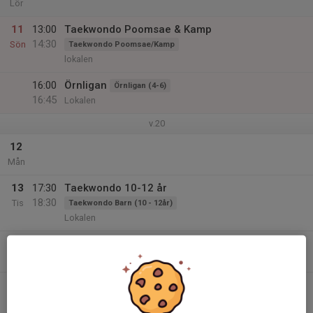
Lör
11
13:00
Taekwondo Poomsae & Kamp
14:30
Sön
Taekwondo Poomsae/Kamp
lokalen
16:00
Örnligan
Örnligan (4-6)
16:45
Lokalen
v.20
12
Mån
13
17:30
Taekwondo 10-12 år
18:30
Tis
Taekwondo Barn (10 - 12år)
Lokalen
18:45
Taekwondo 12+ år
Taekwondo (12+)
20:00
Lokalen
14
Ons