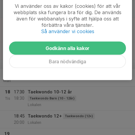
Vi använder oss av kakor (cookies) för att vår
15
webbplats ska fungera bra för dig. De används
Lör
även för webbanalys i syfte att hjälpa oss att
16
13:00
Taekwondo Poomsae/Kamp
förbättra våra tjänster.
14:30
Sön
Taekwondo Poomsae/Kamp
Så använder vi cookies
lokalen
16:00
Örnligan
Godkänn alla kakor
Örnligan (4-6)
16:45
Lokalen
Bara nödvändiga
v.47
17
Mån
18
17:30
Taekwondo 10-12 år
18:30
Tis
Taekwondo Barn (10 - 12år)
Lokalen
18:45
Taekwondo 12+
Taekwondo (12+)
20:00
Lokalen
19