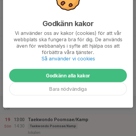
15
Ons
Godkänn kakor
16
17:00
Taekwondo 7-9 år
Taekwondo Barn (7-9 år)
17:50
Tor
Lokalen
Vi använder oss av kakor (cookies) för att vår
webbplats ska fungera bra för dig. De används
18:00
Taekwondo 10-12 år
även för webbanalys i syfte att hjälpa oss att
19:00
Taekwondo Barn (10 - 12år)
förbättra våra tjänster.
Lokalen
Så använder vi cookies
19:15
Taekwondo 12+
Taekwondo (12+)
20:30
Lokalen
Godkänn alla kakor
17
Bara nödvändiga
Fre
18
Lör
19
13:00
Taekwondo Poomsae/Kamp
14:30
Sön
Taekwondo Poomsae/Kamp
lokalen