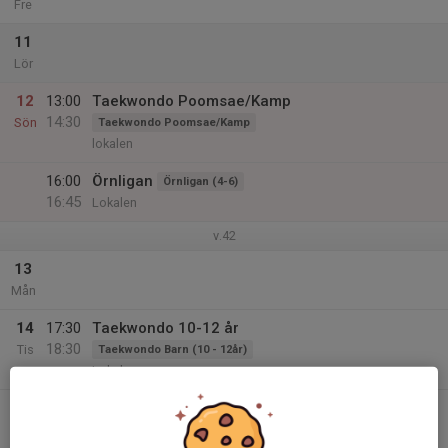
Fre
11
Lör
12
13:00
Taekwondo Poomsae/Kamp
14:30
Sön
Taekwondo Poomsae/Kamp
lokalen
16:00
Örnligan
Örnligan (4-6)
16:45
Lokalen
v.42
13
Mån
14
17:30
Taekwondo 10-12 år
18:30
Tis
Taekwondo Barn (10 - 12år)
Lokalen
18:45
Taekwondo 12+
Taekwondo (12+)
20:00
Lokalen