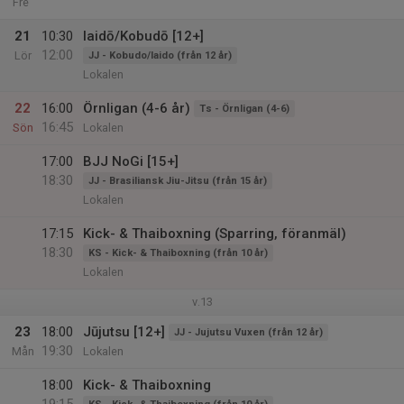
Fre
21
10:30
Iaidō/Kobudō [12+]
12:00
Lör
JJ - Kobudo/Iaido (från 12 år)
Lokalen
22
16:00
Örnligan (4-6 år)
Ts - Örnligan (4-6)
16:45
Sön
Lokalen
17:00
BJJ NoGi [15+]
18:30
JJ - Brasiliansk Jiu-Jitsu (från 15 år)
Lokalen
17:15
Kick- & Thaiboxning (Sparring, föranmäl)
18:30
KS - Kick- & Thaiboxning (från 10 år)
Lokalen
v.13
23
18:00
Jūjutsu [12+]
JJ - Jujutsu Vuxen (från 12 år)
19:30
Mån
Lokalen
18:00
Kick- & Thaiboxning