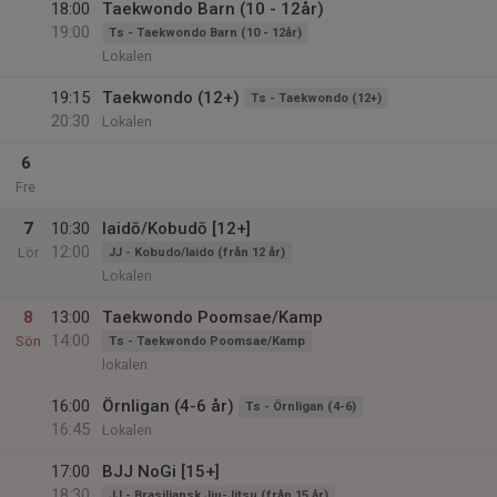
18:00
Taekwondo Barn (10 - 12år)
19:00
Ts - Taekwondo Barn (10 - 12år)
Lokalen
19:15
Taekwondo (12+)
Ts - Taekwondo (12+)
20:30
Lokalen
6
Fre
7
10:30
Iaidō/Kobudō [12+]
12:00
Lör
JJ - Kobudo/Iaido (från 12 år)
Lokalen
8
13:00
Taekwondo Poomsae/Kamp
14:00
Sön
Ts - Taekwondo Poomsae/Kamp
lokalen
16:00
Örnligan (4-6 år)
Ts - Örnligan (4-6)
16:45
Lokalen
17:00
BJJ NoGi [15+]
18:30
JJ - Brasiliansk Jiu-Jitsu (från 15 år)