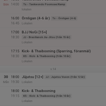
14:00
Sön
Ts - Taekwondo Poomsae/Kamp
lokalen
16:00
Örnligan (4-6 år)
Ts - Örnligan (4-6)
16:45
Lokalen
17:00
BJJ NoGi [15+]
18:30
JJ - Brasiliansk Jiu-Jitsu (från 15 år)
Lokalen
17:15
Kick- & Thaiboxning (Sparring, föranmäl)
18:30
KS - Kick- & Thaiboxning (från 10 år)
Lokalen
v.14
30
18:00
Jūjutsu [12+]
JJ - Jujutsu Vuxen (från 12 år)
19:30
Mån
Lokalen
18:00
Kick- & Thaiboxning
19:15
KS - Kick- & Thaiboxning (från 10 år)
Lokalen